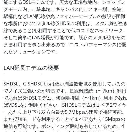
能にするDSLモデムです。広大な工場敷地内、ショッピン
グモール内、、駐車場、キャンパス内、スキー場、空港、
駅構内などLAN配線や光ファイバーケーブルの敷設が困難
な場所においてメタル線(SHDSLの利用は、メタル線が空き
線であること)を利用することで低コストなネットワーク、
そして簡単にLAN延長が可能です。既存のメタル線をその
まま利用する事も出来るので、コストパフォーマンスに優
れたソリューションです。
LAN延長モデムの概要
SHDSL、G.SHDSL.bisは低い周波数帯域を使用しているの
でノイズに強いのが特長です。長距離接続（〜7km）利用
であればSHDSLモデム、短距離接続（〜1km）利用であれ
ばVDSLをご利用ください。SHDSLモデムは１ペア2ワイヤ
ーあたり上り下り双方向最大5.7Mbpsの速度で接続可能、
また拡張モードを利用することで１ペアあたり15Mbpsの
通信も可能です。ボンディング機能も有しているため、4