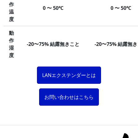
作
0 〜 50℃
0 〜 50℃
温
度
動
作
-20〜75% 結露無きこと
-20〜75% 結露無
湿
度
LANエクステンダーとは
お問い合わせはこちら