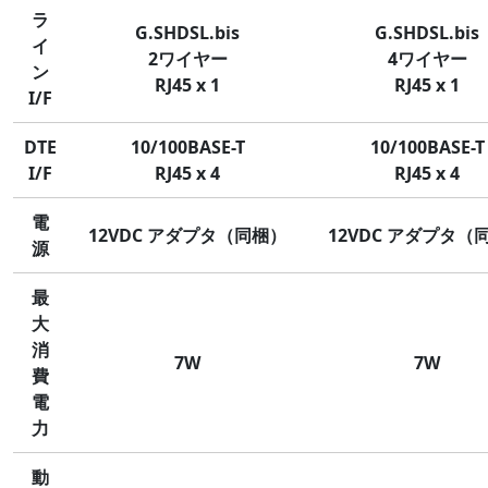
ラ
G.SHDSL.bis
G.SHDSL.bis
イ
2ワイヤー
4ワイヤー
ン
RJ45 x 1
RJ45 x 1
I/F
DTE
10/100BASE-T
10/100BASE-T
I/F
RJ45 x 4
RJ45 x 4
電
12VDC アダプタ（同梱）
12VDC アダプタ（
源
最
大
消
7W
7W
費
電
力
動